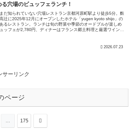
める穴場のビュッフェランチ！
まだ知られていない穴場レストラン京都河原町駅より徒歩5分。麩
高辻に2025年12月にオープンしたホテル「yugen kyoto shijo」の
あるレストラン。ランチは旬の野菜や季節のオードブルが楽しめ
ュッフェが2,780円、ディナーはフランス郷土料理と厳選ワインを
に楽しめるカジュアルレストラン。まだまだ知られていない完全
なビュッフェランチは今行くべき。
2026.07.23
ンサーリンク
のページ
次
…
175
へ