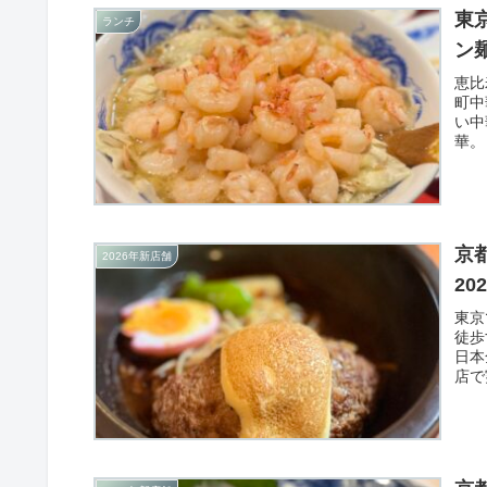
東
ランチ
ン
恵比
町中
い中
華。
京
2026年新店舗
20
東京
徒歩
日本
店で