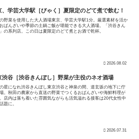
京、学芸大学駅［びゃく］夏限定のどて煮で飲む！
の野菜を使用した大人酒場東京、学芸大学駅1分。厳選素材を活か
おばんざいや季節の土鍋ご飯が堪能できる大人酒場。「渋谷きん
」の系列店。この日は夏限定のどて煮とお酒で乾杯。
2026.08.02
京渋谷［渋谷きんぼし］野菜が主役のネオ酒場
の星になれ渋谷きんぼし東京渋谷と神泉の間、道玄坂の地下に佇
場。秋田の農家から直送の野菜でつくるおばんざいや海鮮料理が
。店内は落ち着いた雰囲気ながらも活気溢れる接客は20代女性中
話題に。
2026.07.31