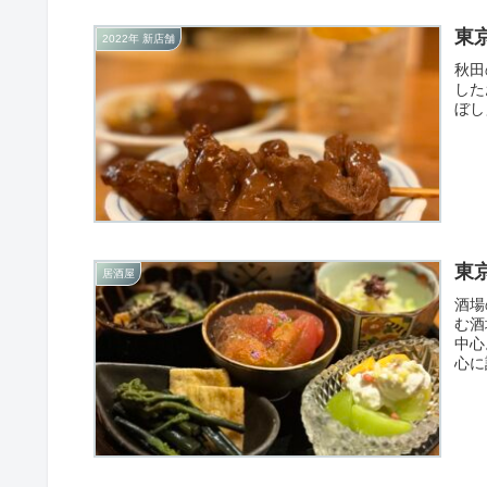
東
2022年 新店舗
秋田
した
ぼし
東
居酒屋
酒場
む酒
中心
心に