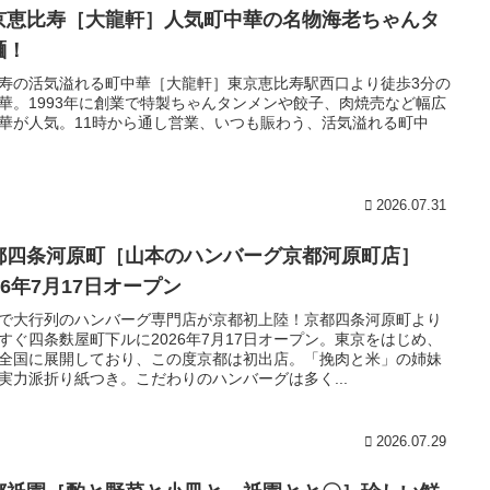
京恵比寿［大龍軒］人気町中華の名物海老ちゃんタ
麺！
寿の活気溢れる町中華［大龍軒］東京恵比寿駅西口より徒歩3分の
華。1993年に創業で特製ちゃんタンメンや餃子、肉焼売など幅広
華が人気。11時から通し営業、いつも賑わう、活気溢れる町中
2026.07.31
都四条河原町［山本のハンバーグ京都河原町店］
26年7月17日オープン
で大行列のハンバーグ専門店が京都初上陸！京都四条河原町より
すぐ四条麩屋町下ルに2026年7月17日オープン。東京をはじめ、
全国に展開しており、この度京都は初出店。「挽肉と米」の姉妹
実力派折り紙つき。こだわりのハンバーグは多く...
2026.07.29