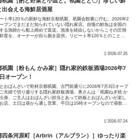
都祇園［酌と野菜と小皿と。祇園とと〇］珍しい鮮
と出会える海鮮居酒屋
ート率120％の新鮮な海鮮京都祇園、祇園会館裏に佇む。2026年2
ープンでまだまだ知られていない隠れ家店。自慢の鮮魚は全国の
する漁師から船上締めで直送。漁港を経由しないからこその圧倒
鮮度を、オーナーが自ら捌き提供。リピート率120％とのことで
れたと思って行ってみては！
2026.07.25
都祇園［粉もん かみ家］隠れ家的鉄板酒場2026年7
3日オープン！
とおばんざいで乾杯京都祇園、古門前通りに2026年7月3日オープ
ご夫婦で切り盛りする隠れ家鉄板酒場。奥さんは「祇園ねぎ焼 か
出身、ご主人はおばんざい担当とあって鉄板とおばんざいが楽し
お店。土日は昼から通し営業、平日は15時オープンなので昼飲み
すすめ！
2026.07.24
都四条河原町［Arbrin（アルブラン）］ゆったり楽