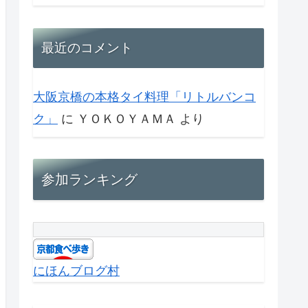
最近のコメント
大阪京橋の本格タイ料理「リトルバンコ
ク」
に
ＹＯＫＯＹＡＭＡ
より
参加ランキング
にほんブログ村