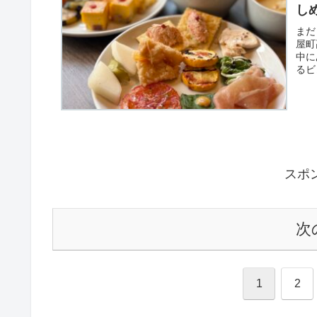
し
まだ
屋町
中に
るビ
気軽
穴場
スポ
次
1
2