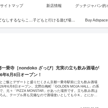
サイトマップ
新店情報
おもてなしするならこの店
子どもと行ける遊び場・お店
Buy Adspace
都一乗寺［nondoko ざっぴ］充実の立ち飲み酒場が
26年6月8日オープン！
とご飯とデザートと盛りだくさん京都一乗寺駅前に立ち飲み酒場
026年6月8日オープン。北野白梅町「GOLDEN MOJA HALL」の系
で、元々「PIZZA MONSTAR」があった場所です。立ち飲み席は
ろん、テーブル席も完備なので酒場使いとしてもＯＫ。とにかく
ドやアテ、ご飯もの、デザートまで充実の内容。ビールは1杯400
学生限定ドリンク2杯とアテ1品で1,000円という嬉しいサービス