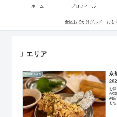
ホーム
プロフィール
全区おでかけグルメ
エリア
京
2026年新店舗
20
お酒
が2
列店
もち
フー
円、