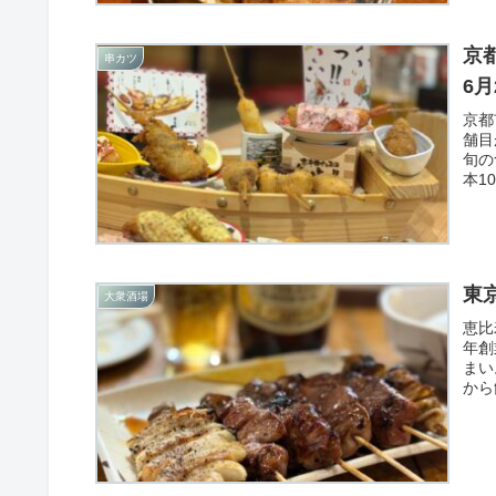
も。
京
串カツ
6
京都
舗目
旬の
本1
イボ
東
大衆酒場
恵比
年創
まい
から