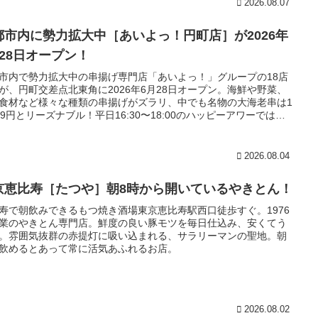
2026.08.07
都市内に勢力拡大中［あいよっ！円町店］が2026年
月28日オープン！
市内で勢力拡大中の串揚げ専門店「あいよっ！」グループの18店
が、円町交差点北東角に2026年6月28日オープン。海鮮や野菜、
食材など様々な種類の串揚げがズラリ、中でも名物の大海老串は1
09円とリーズナブル！平日16:30〜18:00のハッピーアワーではハ
ールとレモンサワーが何杯飲んでも1杯39円と破格の内容。
2026.08.04
京恵比寿［たつや］朝8時から開いているやきとん！
寿で朝飲みできるもつ焼き酒場東京恵比寿駅西口徒歩すぐ。1976
業のやきとん専門店。鮮度の良い豚モツを毎日仕込み、安くてう
。雰囲気抜群の赤提灯に吸い込まれる、サラリーマンの聖地。朝
飲めるとあって常に活気あふれるお店。
2026.08.02