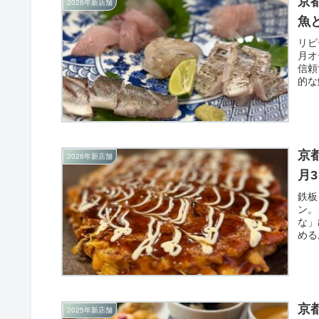
京
2026年新店舗
魚
リピ
月オ
信頼
的な
騙さ
京
2026年新店舗
月
鉄板
ン。
な」
める
にお
京
2025年新店舗