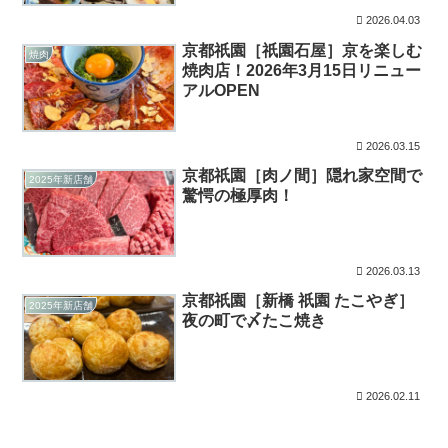
2026.04.03
京都祇園［祇園石屋］京を楽しむ
焼肉
焼肉店！2026年3月15日リニュー
アルOPEN
2026.03.15
京都祇園［肉ノ間］隠れ家空間で
2025年新店舗
驚愕の極厚肉！
2026.03.13
京都祇園［新橋 祇園 たこやぎ］
2025年新店舗
夜の町で〆たこ焼き
2026.02.11