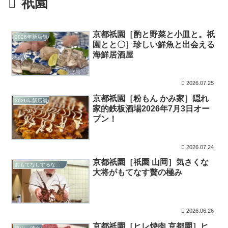
祇園
京都祇園［酌と野菜と小皿と。祇
2026年新店舗
園とと〇］珍しい鮮魚と出会える
海鮮居酒屋
2026.07.25
京都祇園［粉もん かみ家］隠れ
2026年新店舗
家的鉄板酒場2026年7月3日オー
プン！
2026.07.24
京都祇園［祇園 山岡］気さくな
おもてなしするならこの店
大将がもてなす贅の極み
2026.06.26
京都祇園［ヒレ焼肉 京都園］ヒ