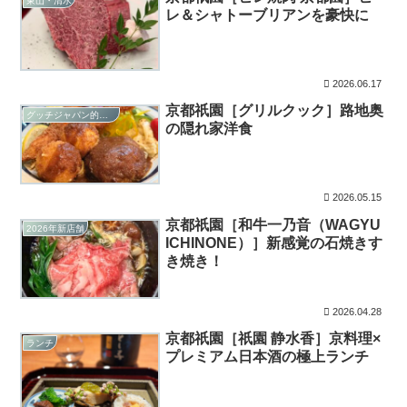
東山・清水
レ＆シャトーブリアンを豪快に
2026.06.17
京都祇園［グリルクック］路地奥
グッチジャパン的オススメ店
の隠れ家洋食
2026.05.15
京都祇園［和牛一乃音（WAGYU
2026年新店舗
ICHINONE）］新感覚の石焼きす
き焼き！
2026.04.28
京都祇園［祇園 静水香］京料理×
ランチ
プレミアム日本酒の極上ランチ