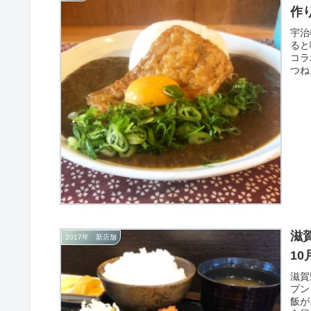
作
宇治
ると
コラ
つね
滋
2017年 新店舗
1
滋賀
プン
飯が