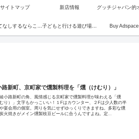
サイトマップ
新店情報
おもてなしするならこの店
子どもと行ける遊び場・お店
Buy Adspace
小路新町、京町家で燻製料理を「燻（けむり）」
綾小路新町の角、風情感じる京町家で燻製料理が味わえる「燻
むり）」文字もかっこいい！１Fはカウンター、２Fは少人数の半
や宴会用の個室。周りを気にせずゆっくりできますね。多彩な燻
炭火焼きがメイン燻製枝豆ビールに合うんですよね。定...