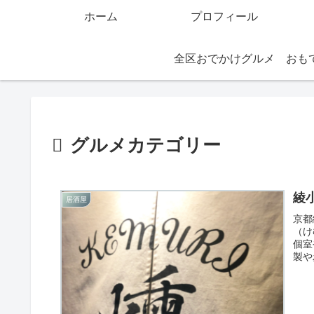
ホーム
プロフィール
全区おでかけグルメ
グルメカテゴリー
綾
居酒屋
京都
（け
個室
製や