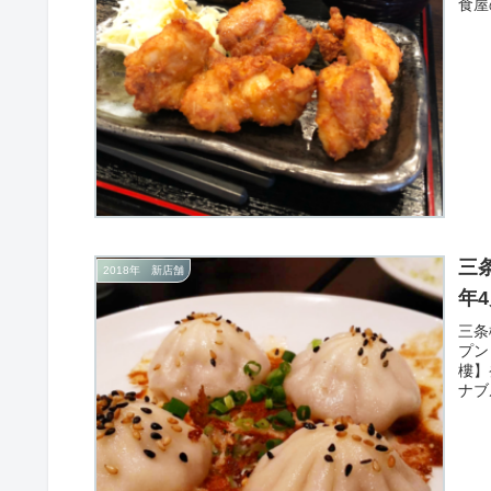
食屋
三条
2018年 新店舗
年
三条
プン
樓】
ナブ