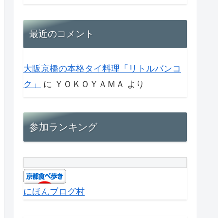
最近のコメント
大阪京橋の本格タイ料理「リトルバンコ
ク」
に
ＹＯＫＯＹＡＭＡ
より
参加ランキング
にほんブログ村