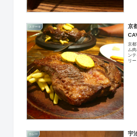
京
ステーキ
C
京都
ム肉
ンテ
リー
理を
宇
カレー