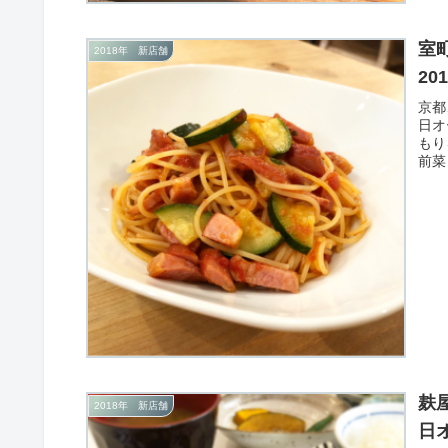
室
2018年 新店舗
20
京都
日オ
もり
前菜
麸
2018年 新店舗
日