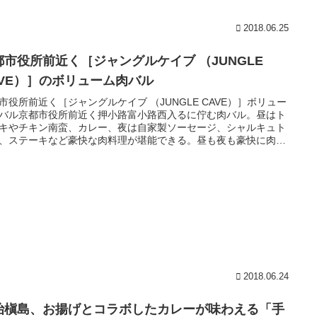
2018.06.25
都市役所前近く［ジャングルケイブ （JUNGLE
AVE）］のボリューム肉バル
市役所前近く［ジャングルケイブ （JUNGLE CAVE）］ボリュー
バル京都市役所前近く押小路富小路西入るに佇む肉バル。昼はト
キやチキン南蛮、カレー、夜は自家製ソーセージ、シャルキュト
、ステーキなど豪快な肉料理が堪能できる。昼も夜も豪快に肉料
。何といっても1ポンドあるステーキが名物です。
2018.06.24
治槇島、お揚げとコラボしたカレーが味わえる「手