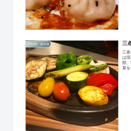
三
2018年 新店舗
三条
は現
部、
菜を