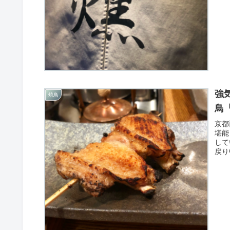
強
焼鳥
鳥
京都
堪能
して
戻り