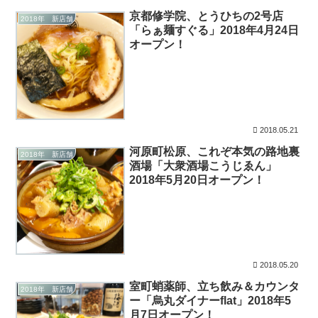
京都修学院、とうひちの2号店
2018年 新店舗
「らぁ麺すぐる」2018年4月24日
オープン！
2018.05.21
河原町松原、これぞ本気の路地裏
2018年 新店舗
酒場「大衆酒場こうじゑん」
2018年5月20日オープン！
2018.05.20
室町蛸薬師、立ち飲み＆カウンタ
2018年 新店舗
ー「烏丸ダイナーflat」2018年5
月7日オープン！