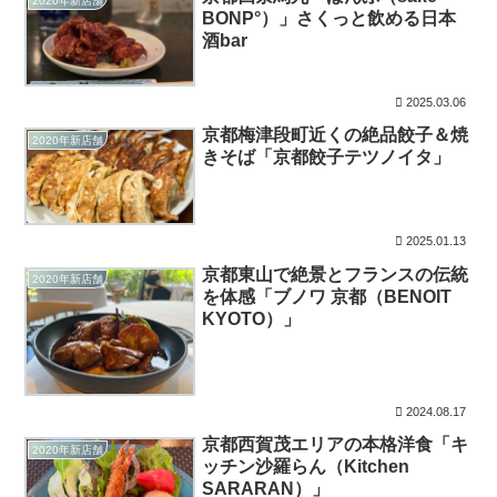
2020年新店舗
BONP°）」さくっと飲める日本
酒bar
2025.03.06
京都梅津段町近くの絶品餃子＆焼
2020年新店舗
きそば「京都餃子テツノイタ」
2025.01.13
京都東山で絶景とフランスの伝統
2020年新店舗
を体感「ブノワ 京都（BENOIT
KYOTO）」
2024.08.17
京都西賀茂エリアの本格洋食「キ
2020年新店舗
ッチン沙羅らん（Kitchen
SARARAN）」