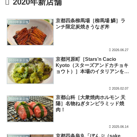
2020年新店舗
京都四条柳馬場［柳馬場 鱗］ラ
2020年新店舗
ンチ限定炭焼きうなぎ丼
2026.06.27
京都河原町［Stars’n Cacio
2020年新店舗
Kyoto（スターズアンドカチョキ
ョウト）］本場のイタリアンを全
身で体感！
2026.02.07
京都山科［大衆焼肉ホルモン 天
2020年新店舗
陽］名物ねぎタンピラミッド焼
肉！
2025.06.14
京都四条烏丸「ぼんぷ（sake