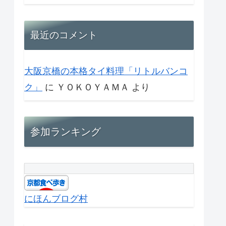
最近のコメント
大阪京橋の本格タイ料理「リトルバンコ
ク」
に
ＹＯＫＯＹＡＭＡ
より
参加ランキング
にほんブログ村