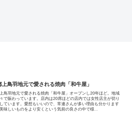
都上鳥羽地元で愛される焼肉「和牛屋」
上鳥羽地元で愛される焼肉「和牛屋」オープンし20年ほど。地域
々で賑わっています。店内は20席ほどの店内では女性店主が切り
しています。愛想もいいので、常連さんが多い理由も分かります
美味しいものをより安くという気前の良さの中で様...