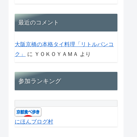
最近のコメント
大阪京橋の本格タイ料理「リトルバンコ
ク」
に
ＹＯＫＯＹＡＭＡ
より
参加ランキング
にほんブログ村