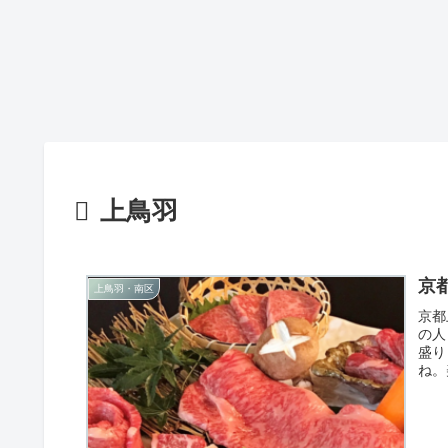
上鳥羽
京
上鳥羽・南区
京都
の人
盛り
ね。