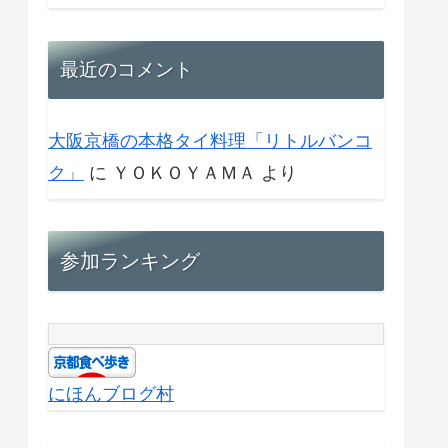
最近のコメント
大阪京橋の本格タイ料理「リトルバンコ
ク」
に
ＹＯＫＯＹＡＭＡ
より
参加ランキング
にほんブログ村