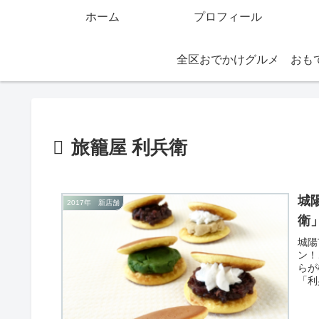
ホーム
プロフィール
全区おでかけグルメ
旅籠屋 利兵衛
城
2017年 新店舗
衛
城陽
ン！
らが
「利