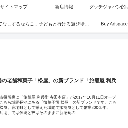
サイトマップ
新店情報
おもてなしするならこの店
子どもと行ける遊び場・お店
Buy Adspace
陽の老舗和菓子「松屋」の新ブランド「旅籠屋 利兵
」
市役所裏に「旅籠屋 利兵衛 寺田本店」が2017年10月11日オープ
こちら城陽長池にある「御菓子司 松屋」の新ブランドです。こち
松屋。宿場町として栄えた城陽で旅籠屋として創業300余年。
兵衛」では伝統と技はそのままに新感覚の...