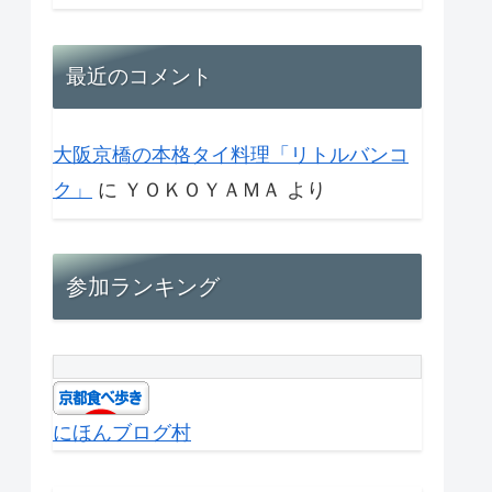
最近のコメント
大阪京橋の本格タイ料理「リトルバンコ
ク」
に
ＹＯＫＯＹＡＭＡ
より
参加ランキング
にほんブログ村