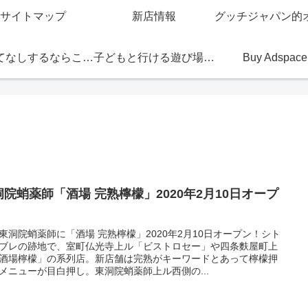
サイトマップ
新店情報
おもてなしするならこの店
子どもと行ける遊び場・お店
Buy Adspace
洞院蛸薬師「酒場 完熟檸檬」2020年2月10日オープ
！
東洞院蛸薬師に「酒場 完熟檸檬」2020年2月10日オープン！シト
ブレの跡地で、室町仏光寺上ル「ビストロセー」や四条麩屋町上
酒場檸檬」の系列店。新店舗は完熟がキーワードとあって檸檬押
メニューが目白押し。東洞院蛸薬師上ル西側の...