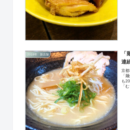
「
2018年 新店舗
連
京都
「麺
も2
「む