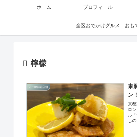
ホーム
プロフィール
全区おでかけグルメ
檸檬
東
2020年新店舗
ン
京都
ロン
ル「
しの