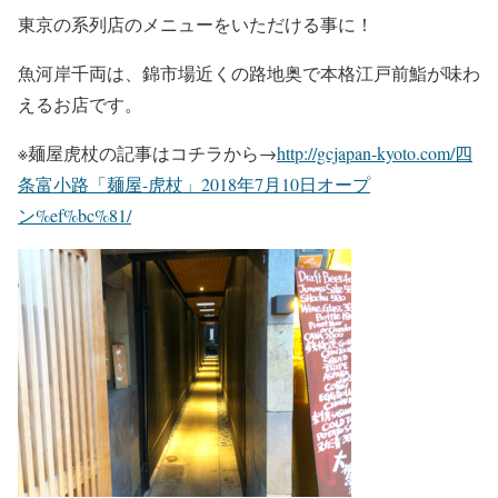
東京の系列店のメニューをいただける事に！
魚河岸千両は、錦市場近くの路地奥で本格江戸前鮨が味わ
えるお店です。
※麺屋虎杖の記事はコチラから→
http://gcjapan-kyoto.com/四
条富小路「麺屋-虎杖」2018年7月10日オープ
ン%ef%bc%81/