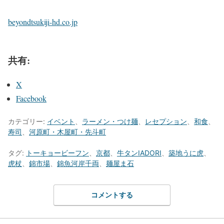
beyondtsukiji-hd.co.jp
共有:
X
Facebook
カテゴリー:
イベント
、
ラーメン・つけ麺
、
レセプション
、
和食
、
寿司
、
河原町・木屋町・先斗町
タグ:
トーキョービーフン
、
京都
、
牛タンIADORI
、
築地うに虎
、
虎杖
、
錦市場
、
錦魚河岸千両
、
麺屋ま石
コメントする