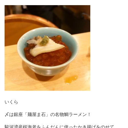
いくら
〆は銀座「麺屋ま石」の名物鯛ラーメン！
駿河湾産桜海老をふんだんに使ったかき揚げをのせて。