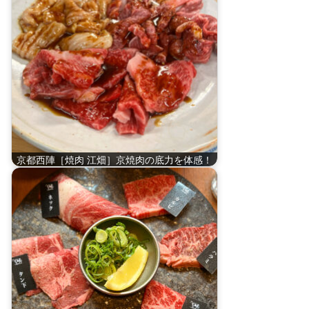
京都西陣［焼肉 江畑］京焼肉の底力を体感！