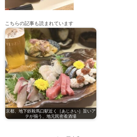
こちらの記事も読まれています
京都、地下鉄鞍馬口駅近く［あじさい］旨いア
テが揃う、地元民密着酒場