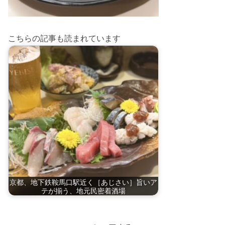
こちらの記事も読まれています
京都、地下鉄鞍馬口駅近く［あじさい］旨いア
テが揃う、地元民密着酒場