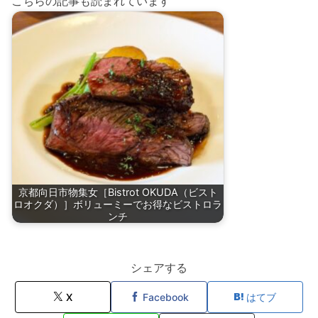
こちらの記事も読まれています
京都向日市物集女［Bistrot OKUDA（ビスト
ロオクダ）］ボリューミーでお得なビストロラ
ンチ
シェアする
X
Facebook
はてブ