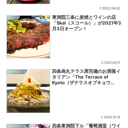
2022.04.02
東洞院三条に炭焼とワインの店
ステーキ
「Skal（スコール）」が2021年3
月3日オープン！
2021.03.11
四条烏丸テラス席完備のお洒落イ
2020年新店舗
タリアン「The Terrace of
Kyoto（ザテラスオブキョウ
ト）」
2020.12.13
四条東洞院下ル「葡萄酒堂（ワイ
2020年新店舗