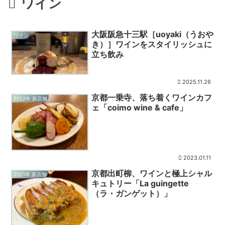
ワイン
大阪阪急十三駅［uoyaki（うおや
ワイン
き）］ワインをスタイリッシュに
立ち飲み
2025.11.26
京都一乗寺、落ち着くワインカフ
2022年 新店舗
ェ「coimo wine & cafe」
2023.01.11
京都出町柳、ワインと極上シャル
2021年 新店舗
キュトリー「La guingette
（ラ・ガンゲット）」