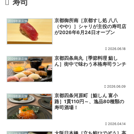
寿司
京都御所南［京都すし処 八八
2026年新店舗
（やや）］シャリが主役の寿司店
が2026年6月24日オープン
2026.06.18
京都四条烏丸［季節料理 鮨し
2026年新店舗
ん］街中で味わう本格寿司ランチ
2026.06.09
京都四条河原町［鮨しん 富小
2026年新店舗
路］1貫110円～、逸品80種類の
寿司酒場！
2026.04.14
大阪日本橋［立ち鮨ひでぞう］高
2023年新店舗