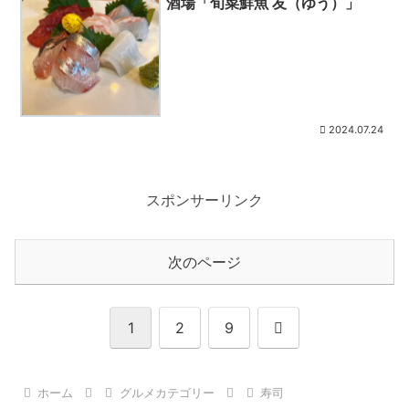
酒場「旬菜鮮魚 友（ゆう）」
2024.07.24
スポンサーリンク
次のページ
次
1
2
9
へ
ホーム
グルメカテゴリー
寿司