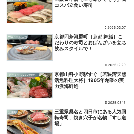
コスパ立食い寿司
2026.03.07
京都四条河原町［京都 舞鮨］こ
2025年新店舗
だわりの寿司とおばんざいを立ち
飲みスタイルで！
2025.12.20
京都山科小野駅すぐ［若狭湾天然
グッチジャパン的オススメ店
活魚料理大将］1965年創業の実
力派海鮮処
2025.08.16
三重県桑名と四日市にある人気回
三重県
転寿司、焼き穴子が名物「すし道
場」