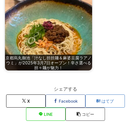
京都烏丸御池「汁なし担担麺＆麻婆豆腐ラアノ
ウミ」が2025年3月7日オープン！辛さ選べる
担々麺が魅力！
シェアする
X
Facebook
はてブ
LINE
コピー