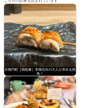
こちらの記事も読まれています
京都円町［鶏処藤］本物志向の大人が求める焼
鳥！