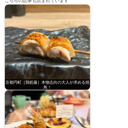
こちらの記事も読まれています
京都円町［鶏処藤］本物志向の大人が求める焼
鳥！