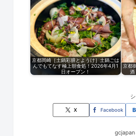
京都岡崎［土鍋彩膳とようけ］土鍋ごは
んでもてなす極上朝食処！2026年4月1
京都
日オープン！
酒
シ
X
Facebook
gcjap