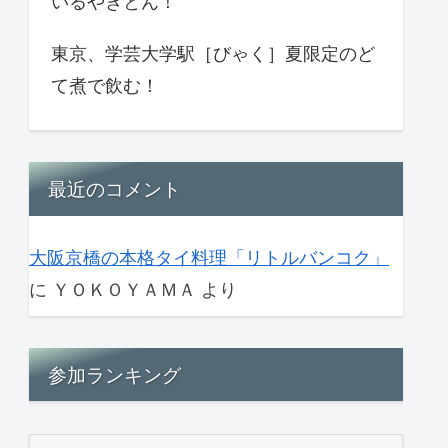
いるやきとん！
東京、学芸大学駅［びゃく］夏限定のど
て煮で飲む！
最近のコメント
大阪京橋の本格タイ料理「リトルバンコク」
に
ＹＯＫＯＹＡＭＡ
より
参加ランキング