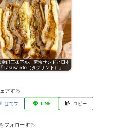
御幸町三条下ル、豪快サンドと日本
「Takusando（タクサンド）」
ェアする
はてブ
LINE
コピー
anをフォローする