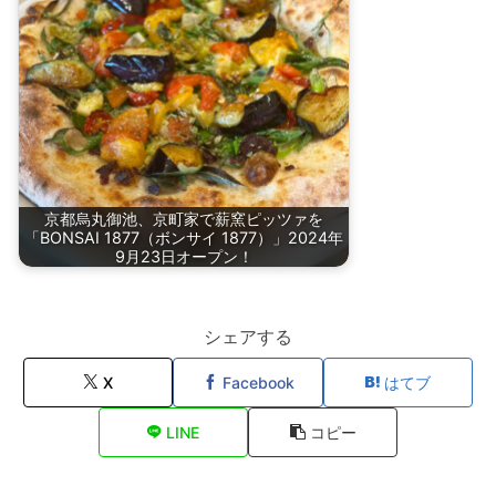
京都烏丸御池、京町家で薪窯ピッツァを
「BONSAI 1877（ボンサイ 1877）」2024年
9月23日オープン！
シェアする
X
Facebook
はてブ
LINE
コピー