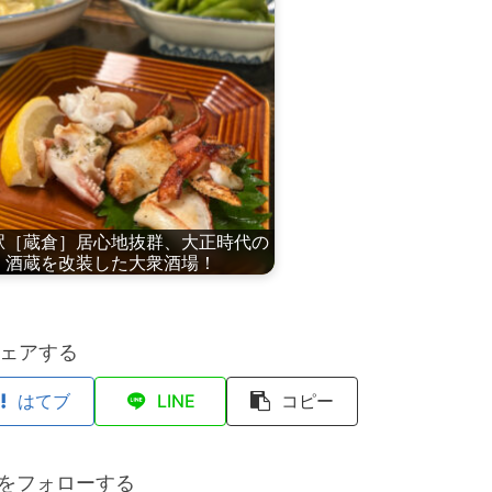
駅［蔵倉］居心地抜群、大正時代の
酒蔵を改装した大衆酒場！
ェアする
はてブ
LINE
コピー
anをフォローする