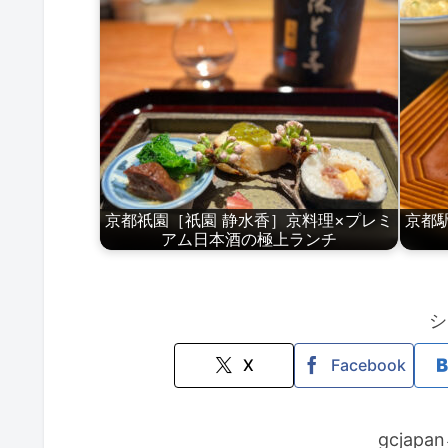
京都祇園［祇園 静水香］京料理×プレミ
京都
アム日本酒の極上ランチ
シ
X
Facebook
gcjap