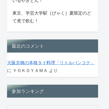
いるやきとん！
東京、学芸大学駅［びゃく］夏限定のど
て煮で飲む！
最近のコメント
大阪京橋の本格タイ料理「リトルバンコク」
に
ＹＯＫＯＹＡＭＡ
より
参加ランキング