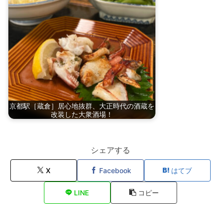
京都駅［蔵倉］居心地抜群、大正時代の酒蔵を
改装した大衆酒場！
シェアする
X
Facebook
はてブ
LINE
コピー