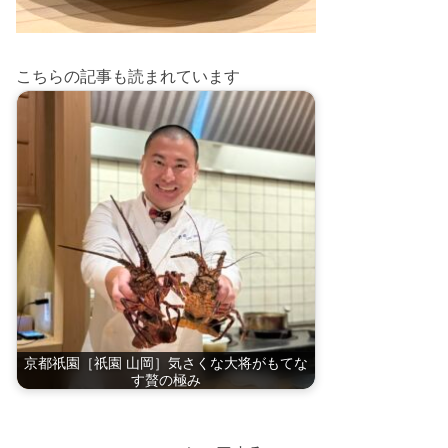
こちらの記事も読まれています
京都祇園［祇園 山岡］気さくな大将がもてな
す贅の極み