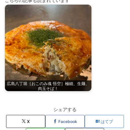
こちらの記事も読まれています
広島八丁堀［おこのみ魂 悟空］極細、生麺、
肉玉そば！
シェアする
X
Facebook
はてブ