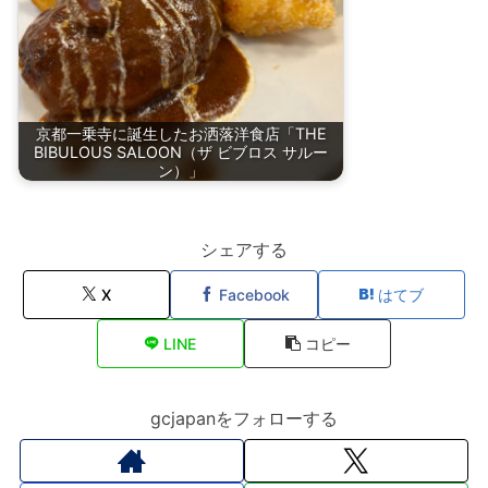
京都一乗寺に誕生したお洒落洋食店「THE
BIBULOUS SALOON（ザ ビブロス サルー
ン）」
シェアする
X
Facebook
はてブ
LINE
コピー
gcjapanをフォローする