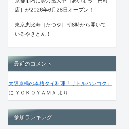
京都市内に勢力拡大中［あいよっ！円町
店］が2026年6月28日オープン！
東京恵比寿［たつや］朝8時から開いて
いるやきとん！
最近のコメント
大阪京橋の本格タイ料理「リトルバンコク」
に
ＹＯＫＯＹＡＭＡ
より
参加ランキング