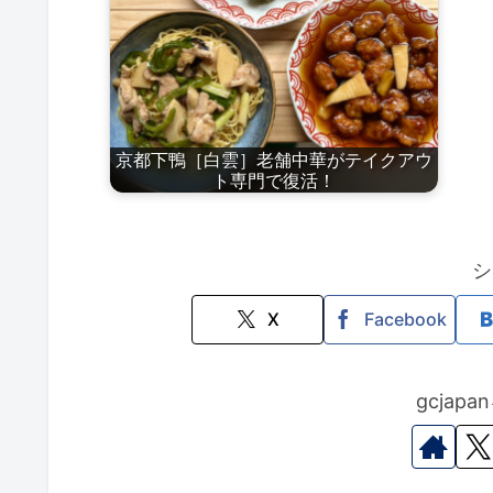
京都下鴨［白雲］老舗中華がテイクアウ
ト専門で復活！
シ
X
Facebook
gcjap