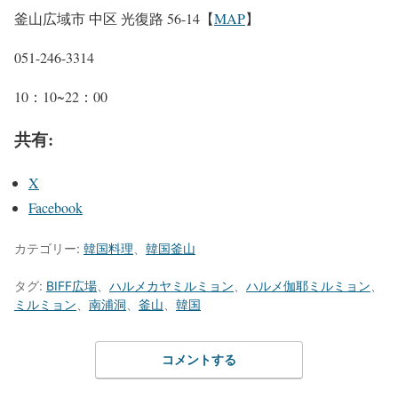
釜山広域市 中区 光復路 56-14【
MAP
】
051-246-3314
10：10~22：00
共有:
X
Facebook
カテゴリー:
韓国料理
、
韓国釜山
タグ:
BIFF広場
、
ハルメカヤミルミョン
、
ハルメ伽耶ミルミョン
、
ミルミョン
、
南浦洞
、
釜山
、
韓国
コメントする