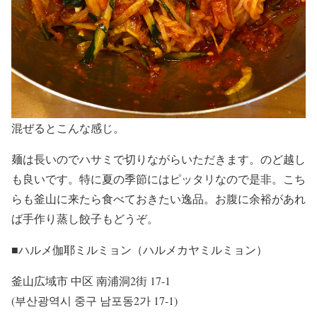
混ぜるとこんな感じ。
麺は長いのでハサミで切りながらいただきます。のど越し
も良いです。特に夏の季節にはピッタリなので是非。こち
らも釜山に来たら食べておきたい逸品。お腹に余裕があれ
ば手作り蒸し餃子もどうぞ。
■ハルメ伽耶ミルミョン（ハルメカヤミルミョン）
釜山広域市 中区 南浦洞2街 17-1
(부산광역시 중구 남포동2가 17-1)