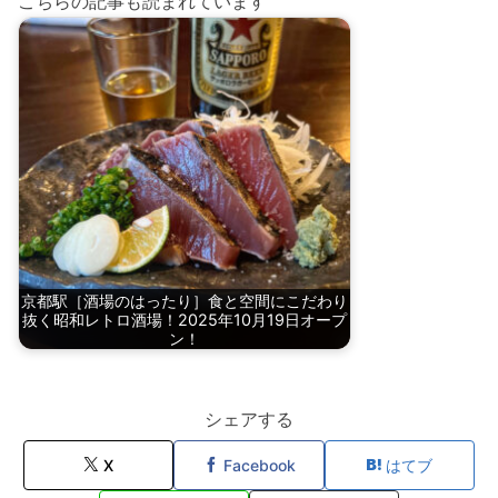
こちらの記事も読まれています
京都駅［酒場のはったり］食と空間にこだわり
抜く昭和レトロ酒場！2025年10月19日オープ
ン！
シェアする
X
Facebook
はてブ