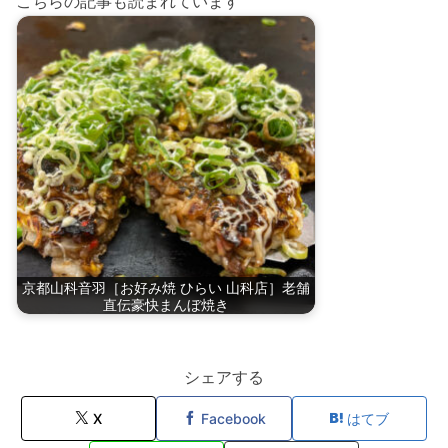
こちらの記事も読まれています
京都山科音羽［お好み焼 ひらい 山科店］老舗
直伝豪快まんぼ焼き
シェアする
X
Facebook
はてブ