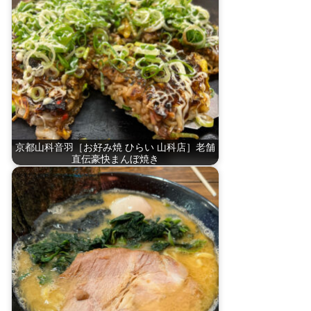
京都山科音羽［お好み焼 ひらい 山科店］老舗
直伝豪快まんぼ焼き