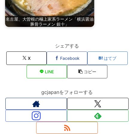
名古屋、大曽根の極上家系ラーメン「横浜醤油
豚骨ラーメン 銀十」
シェアする
X
Facebook
はてブ
LINE
コピー
gcjapanをフォローする