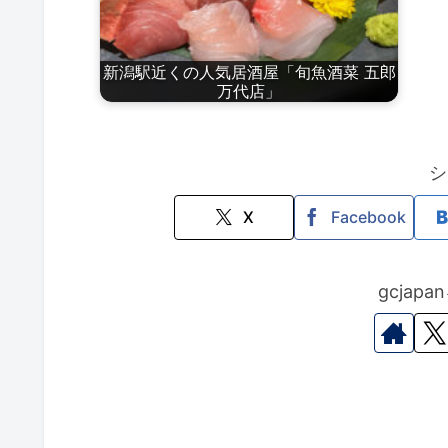
新潟駅近くの人気居酒屋「旬魚酒菜 五郎
万代店」
シ
X
Facebook
gcjap