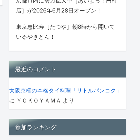
京都市内に勢力拡大中［あいよっ！円町
店］が2026年6月28日オープン！
東京恵比寿［たつや］朝8時から開いて
いるやきとん！
最近のコメント
大阪京橋の本格タイ料理「リトルバンコク」
に
ＹＯＫＯＹＡＭＡ
より
参加ランキング