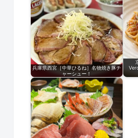
兵庫県西宮［中華ひるね］名物焼き豚チ
Ve
ャーシュー！