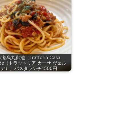
京都烏丸御池［Trattoria Casa
rde（トラットリア カーサ ヴェル
デ）］パスタランチ1500円