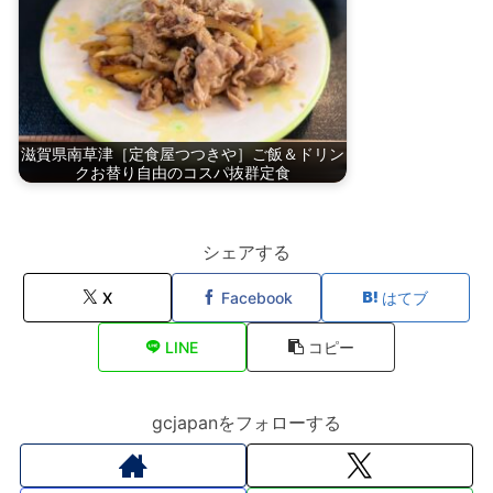
滋賀県南草津［定食屋つつきや］ご飯＆ドリン
クお替り自由のコスパ抜群定食
シェアする
X
Facebook
はてブ
LINE
コピー
gcjapanをフォローする