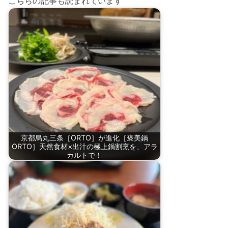
こちらの記事も読まれています
京都烏丸三条［ORTO］が進化［褒美鍋
ORTO］天然食材×出汁の極上鍋割烹を、アラ
カルトで！