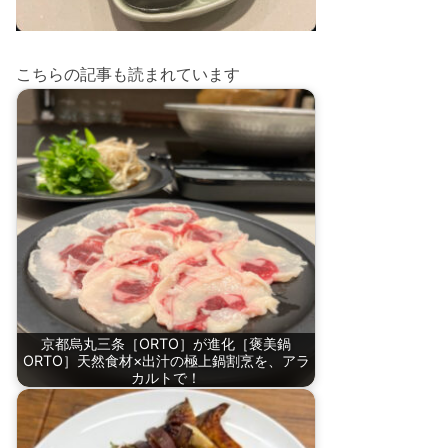
こちらの記事も読まれています
京都烏丸三条［ORTO］が進化［褒美鍋
ORTO］天然食材×出汁の極上鍋割烹を、アラ
カルトで！