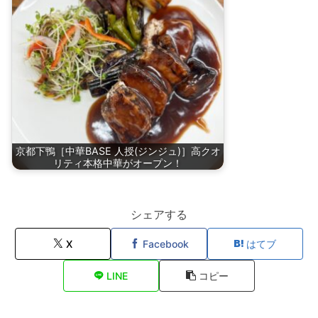
京都下鴨［中華BASE 人授(ジンジュ)］高クオ
リティ本格中華がオープン！
シェアする
X
Facebook
はてブ
LINE
コピー