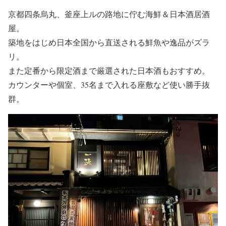
京都四条烏丸、釜座上ルの路地に佇む海鮮＆日本酒居酒
屋。
築地をはじめ日本全国から直送される鮮魚や逸品がズラ
リ。
また定番から限定酒まで厳選された日本酒もおすすめ。
カウンターや個室、35名まで入れる座敷など使い勝手抜
群。