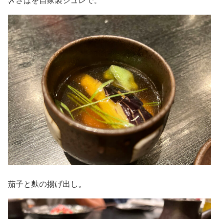
茄子と麩の揚げ出し。