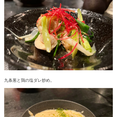
九条葱と鶏の塩ダレ炒め。