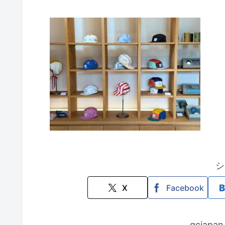
シ
X
Facebook
gcjap