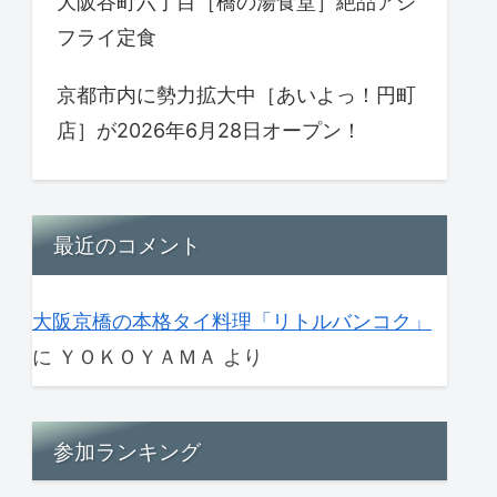
大阪谷町六丁目［橋の湯食堂］絶品アジ
フライ定食
京都市内に勢力拡大中［あいよっ！円町
店］が2026年6月28日オープン！
最近のコメント
大阪京橋の本格タイ料理「リトルバンコク」
に
ＹＯＫＯＹＡＭＡ
より
参加ランキング