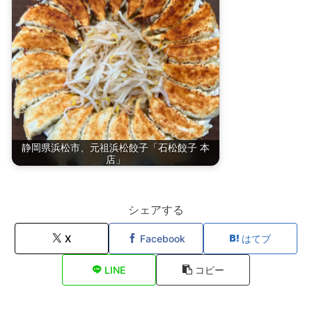
静岡県浜松市、元祖浜松餃子「石松餃子 本
店」
シェアする
X
Facebook
はてブ
LINE
コピー