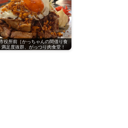
市役所前［かっちゃんの間借り食
］満足度抜群、がっつり肉食堂！