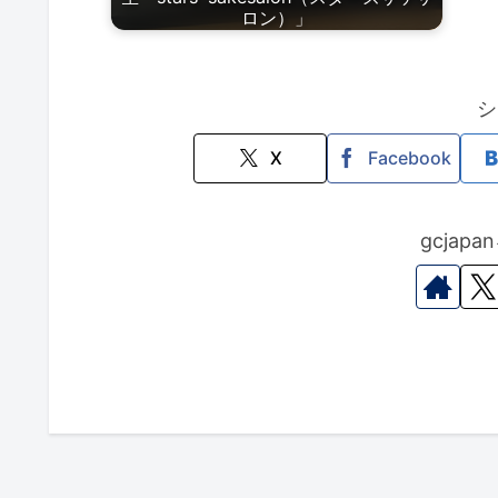
ロン）」
シ
X
Facebook
gcjap