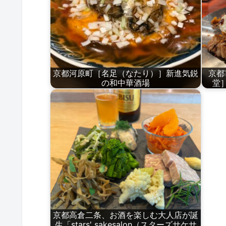
京都河原町［名足（なたり）］新進気鋭
京都
の和中華酒場
堂
京都高倉二条、お酒を楽しむ大人店が誕
生「stars' sakesalon（スターズサケサ