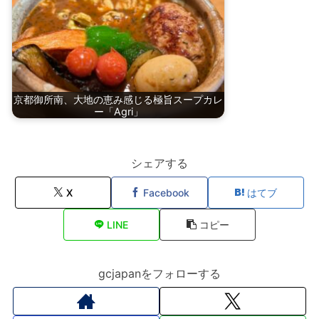
京都御所南、大地の恵み感じる極旨スープカレ
ー「Agri」
シェアする
X
Facebook
はてブ
LINE
コピー
gcjapanをフォローする