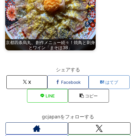
京都四条烏丸、創作メニュー続々！焼鳥と刺身
とワイン「まそほ3B」
シェアする
X
Facebook
はてブ
LINE
コピー
gcjapanをフォローする