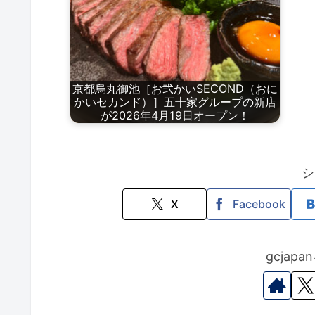
京都烏丸御池［お弐かいSECOND（おに
かいセカンド）］五十家グループの新店
が2026年4月19日オープン！
シ
X
Facebook
gcjap