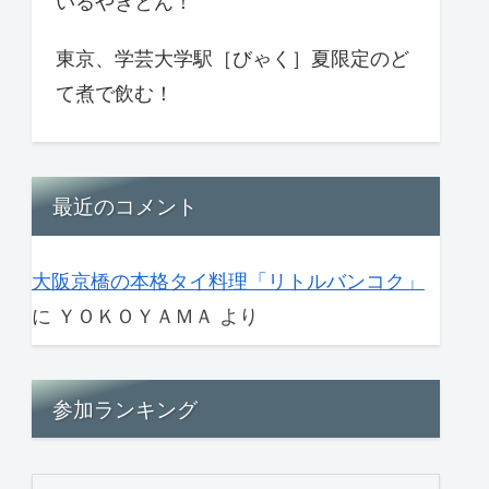
いるやきとん！
東京、学芸大学駅［びゃく］夏限定のど
て煮で飲む！
最近のコメント
大阪京橋の本格タイ料理「リトルバンコク」
に
ＹＯＫＯＹＡＭＡ
より
参加ランキング