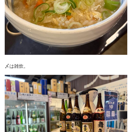
〆は雑炊。