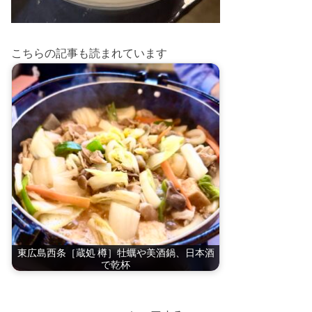
こちらの記事も読まれています
東広島西条［蔵処 樽］牡蠣や美酒鍋、日本酒
で乾杯