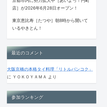
京都市内に勢力拡大中［あいよっ！円町
店］が2026年6月28日オープン！
東京恵比寿［たつや］朝8時から開いて
いるやきとん！
最近のコメント
大阪京橋の本格タイ料理「リトルバンコク」
に
ＹＯＫＯＹＡＭＡ
より
参加ランキング