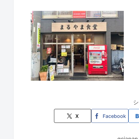
シ
X
Facebook
gcjap