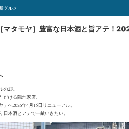
新グルメ
［マタモヤ］豊富な日本酒と旨アテ！202
へ
ルの2F。
ただける隠れ家店。
」へ2026年4月15日リニューアル。
り日本酒とアテで一献いきたい。