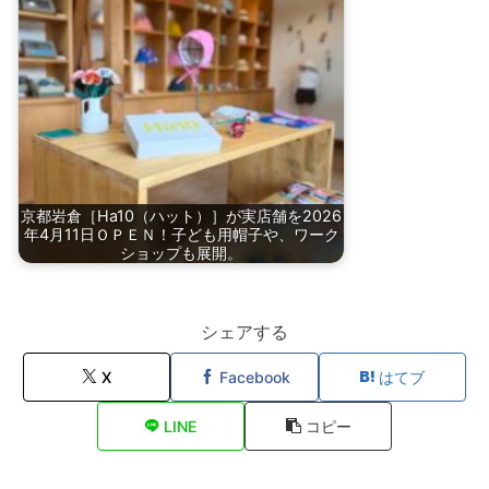
京都岩倉［Ha10（ハット）］が実店舗を2026
年4月11日ＯＰＥＮ！子ども用帽子や、ワーク
ショップも展開。
シェアする
X
Facebook
はてブ
LINE
コピー