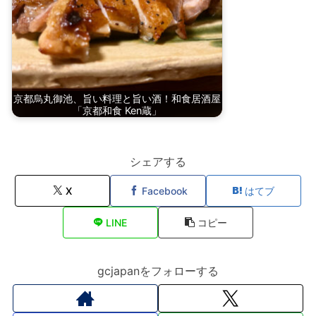
京都烏丸御池、旨い料理と旨い酒！和食居酒屋
「京都和食 Ken蔵」
シェアする
X
Facebook
はてブ
LINE
コピー
gcjapanをフォローする