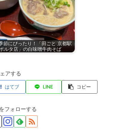
季節にぴったり！「田ごと 京都駅
ポルタ店」の白味噌牛肉そば
ェアする
はてブ
LINE
コピー
anをフォローする