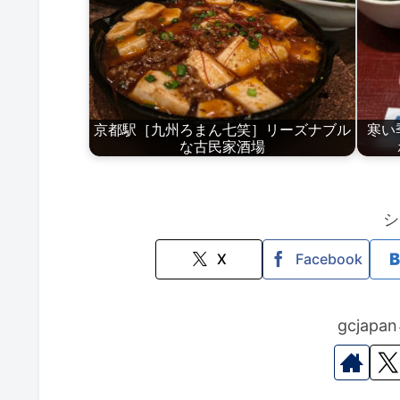
京都駅［九州ろまん七笑］リーズナブル
寒い
な古民家酒場
シ
X
Facebook
gcjap