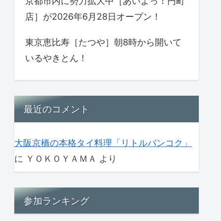
京都市内に勢力拡大中［あいよっ！円町
店］が2026年6月28日オープン！
東京恵比寿［たつや］朝8時から開いて
いるやきとん！
最近のコメント
大阪京橋の本格タイ料理「リトルバンコク」
に
ＹＯＫＯＹＡＭＡ
より
参加ランキング