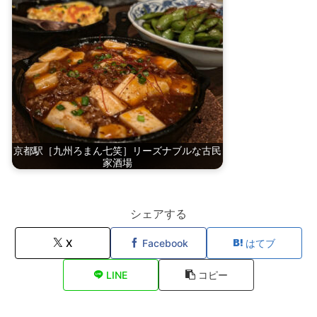
京都駅［九州ろまん七笑］リーズナブルな古民
家酒場
シェアする
X
Facebook
はてブ
LINE
コピー