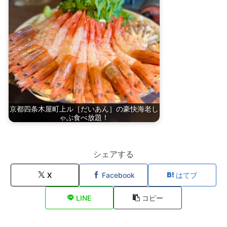
京都四条木屋町上ル［だいあん］の豪快海老し
ゃぶ食べ放題！
シェアする
X
Facebook
はてブ
LINE
コピー